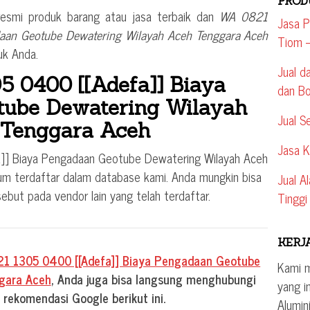
PROD
 resmi produk barang atau jasa terbaik dan
WA 0821
Jasa P
aan Geotube Dewatering Wilayah Aceh Tenggara Aceh
Tiom –
tuk Anda.
Jual d
 0400 [[Adefa]] Biaya
dan Bo
tube Dewatering Wilayah
Jual S
 Tenggara Aceh
Jasa K
]] Biaya Pengadaan Geotube Dewatering Wilayah Aceh
um terdaftar dalam database kami. Anda mungkin bisa
Jual A
but pada vendor lain yang telah terdaftar.
Tinggi
KERJ
1 1305 0400 [[Adefa]] Biaya Pengadaan Geotube
Kami 
gara Aceh
, Anda juga bisa langsung menghubungi
yang i
 rekomendasi Google berikut ini.
Alumin