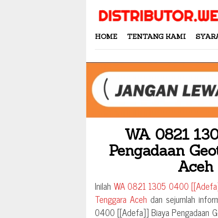
Skip
to
content
HOME
TENTANG KAMI
SYAR
WA 0821 1305
Pengadaan Geo
Aceh
Inilah
WA 0821 1305 0400 [[Adefa]
Tenggara Aceh
dan sejumlah inform
0400 [[Adefa]] Biaya Pengadaan G