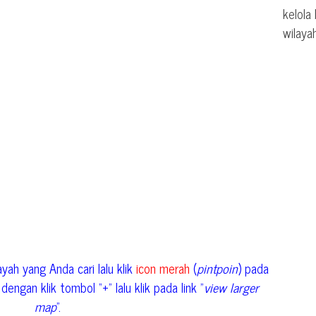
kelola
wilaya
yah yang Anda cari lalu klik
icon merah
(
pintpoin
) pada
engan klik tombol “+” lalu klik pada link "
view larger
map
".