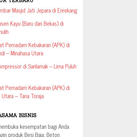
UK TERBARU
imbar Masjid Jati Jepara di Enrekang
usen Kayu (Baru dan Bekas) di
ulih
lat Pemadam Kebakaran (APK) di
idi – Minahasa Utara
ompressor di Sarilamak – Lima Puluh
lat Pemadam Kebakaran (APK) di
 Utara – Tana Toraja
ASAMA BISNIS
membuka kesempatan bagi Anda
ngin produk Besi Baja, Beton,