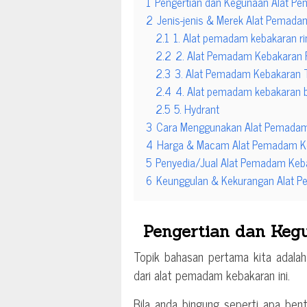
1
Pengertian dan Kegunaan Alat P
2
Jenis-jenis & Merek Alat Pemad
2.1
1. Alat pemadam kebakaran ri
2.2
2. Alat Pemadam Kebakaran 
2.3
3. Alat Pemadam Kebakaran 
2.4
4. Alat pemadam kebakaran be
2.5
5. Hydrant
3
Cara Menggunakan Alat Pemada
4
Harga & Macam Alat Pemadam Ke
5
Penyedia/Jual Alat Pemadam Keba
6
Keunggulan & Kekurangan Alat 
Pengertian dan Ke
Topik bahasan pertama kita adalah
dari alat pemadam kebakaran ini.
Bila anda bingung seperti apa bent