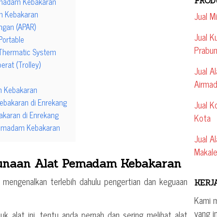
emadam Kebakaran
PROD
am Kebakaran
Jual M
ngan (APAR)
Jual K
Portable
Prabum
Thermatic System
rat (Trolley)
Jual A
Airmad
m Kebakaran
bakaran di Enrekang
Jual K
karan di Enrekang
Kota
Pemadam Kebakaran
Jual A
Makale
gunaan Alat Pemadam Kebakaran
 mengenalkan terlebih dahulu pengertian dan keguaan
KERJ
Kami 
yang i
uk alat ini, tentu anda pernah dan sering melihat alat