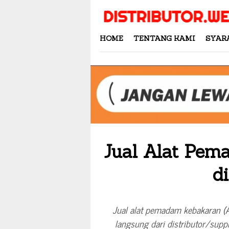
Skip
to
content
HOME
TENTANG KAMI
SYAR
Jual Alat Pe
d
Jual alat pemadam kebakaran (A
langsung dari distributor/supp