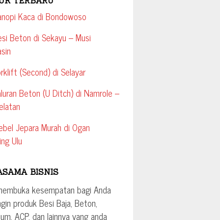
UK TERBARU
anopi Kaca di Bondowoso
esi Beton di Sekayu – Musi
sin
orklift (Second) di Selayar
aluran Beton (U Ditch) di Namrole –
elatan
ebel Jepara Murah di Ogan
ng Ulu
ASAMA BISNIS
membuka kesempatan bagi Anda
ngin produk Besi Baja, Beton,
ium, ACP, dan lainnya yang anda