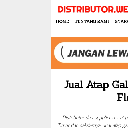
Skip
to
content
HOME
TENTANG KAMI
SYAR
Jual Atap Ga
Fl
Distributor dan supplier resmi 
Timur dan sekitarnya. Jual atap g