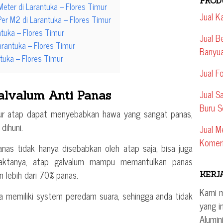
PROD
eter di Larantuka – Flores Timur
Jual K
er M2 di Larantuka – Flores Timur
tuka – Flores Timur
Jual B
arantuka – Flores Timur
Banyua
ntuka – Flores Timur
Jual F
Jual S
alvalum Anti Panas
Buru S
tur atap dapat menyebabkan hawa yang sangat panas,
dihuni.
Jual M
Komeri
as tidak hanya disebabkan oleh atap saja, bisa juga
 Faktanya, atap galvalum mampu memantulkan panas
 lebih dari 70% panas.
KERJ
Kami 
uga memiliki system peredam suara, sehingga anda tidak
yang i
Alumin