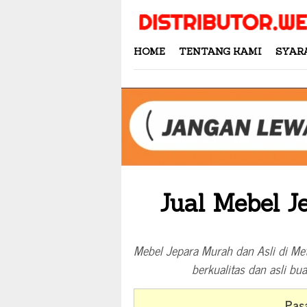
Skip
to
content
HOME
TENTANG KAMI
SYAR
Jual Mebel J
Mebel Jepara Murah dan Asli di Me
berkualitas dan asli bu
Pasa