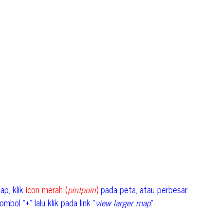
ap, klik
icon merah (
pintpoin
)
pada peta, atau perbesar
mbol “+” lalu klik pada link “
view larger map
“.