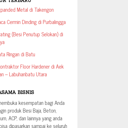
UK TERBARU
xpanded Metal di Takengon
aca Cermin Dinding di Purbalingga
rating (Besi Penutup Selokan) di
aya
ata Ringan di Batu
ontraktor Floor Hardener di Aek
an – Labuhanbatu Utara
ASAMA BISNIS
membuka kesempatan bagi Anda
ngin produk Besi Baja, Beton,
ium, ACP, dan lainnya yang anda
 bisa dipasarkan sampai ke seluruh