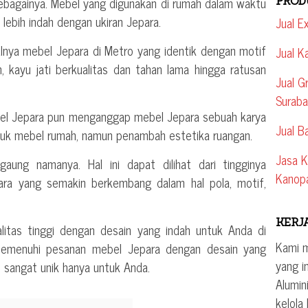
n sebagainya. Mebel yang digunakan di rumah dalam waktu
PROD
lebih indah dengan ukiran Jepara.
Jual E
nalnya mebel Jepara di Metro yang identik dengan motif
Jual K
h, kayu jati berkualitas dan tahan lama hingga ratusan
Jual G
Surab
l Jepara pun menganggap mebel Jepara sebuah karya
Jual B
ntuk mebel rumah, namun penambah estetika ruangan.
Jasa K
ung namanya. Hal ini dapat dilihat dari tingginya
Kanop
ra yang semakin berkembang dalam hal pola, motif,
KERJ
litas tinggi dengan desain yang indah untuk Anda di
Kami 
memenuhi pesanan mebel Jepara dengan desain yang
yang i
 sangat unik hanya untuk Anda.
Alumin
kelola