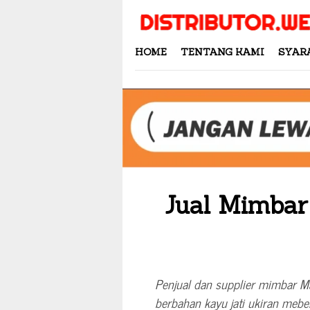
Skip
to
content
HOME
TENTANG KAMI
SYAR
Jual Mimbar 
Penjual dan supplier mimbar Ma
berbahan kayu jati ukiran meb