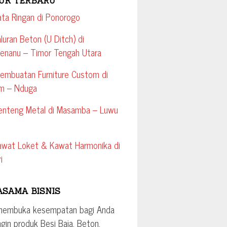
UK TERBARU
ata Ringan di Ponorogo
aluran Beton (U Ditch) di
enanu – Timor Tengah Utara
embuatan Furniture Custom di
m – Nduga
Genteng Metal di Masamba – Luwu
awat Loket & Kawat Harmonika di
i
ASAMA BISNIS
membuka kesempatan bagi Anda
ngin produk Besi Baja, Beton,