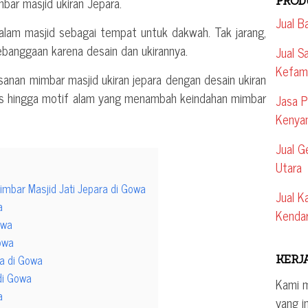
mbar masjid ukiran Jepara.
PROD
Jual B
dalam masjid sebagai tempat untuk dakwah. Tak jarang,
ebanggaan karena desain dan ukirannya.
Jual S
Kefam
sanan mimbar masjid ukiran jepara dengan desain ukiran
is hingga motif alam yang menambah keindahan mimbar
Jasa P
Kenya
Jual 
Utara
imbar Masjid Jati Jepara di Gowa
Jual K
a
Kendar
owa
owa
a di Gowa
KERJ
di Gowa
Kami 
a
yang i