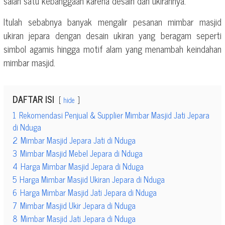
salah satu kebanggaan karena desain dan ukirannya.
Itulah sebabnya banyak mengalir pesanan mimbar masjid
ukiran jepara dengan desain ukiran yang beragam seperti
simbol agamis hingga motif alam yang menambah keindahan
mimbar masjid.
DAFTAR ISI
hide
1
Rekomendasi Penjual & Supplier Mimbar Masjid Jati Jepara
di Nduga
2
Mimbar Masjid Jepara Jati di Nduga
3
Mimbar Masjid Mebel Jepara di Nduga
4
Harga Mimbar Masjid Jepara di Nduga
5
Harga Mimbar Masjid Ukiran Jepara di Nduga
6
Harga Mimbar Masjid Jati Jepara di Nduga
7
Mimbar Masjid Ukir Jepara di Nduga
8
Mimbar Masjid Jati Jepara di Nduga