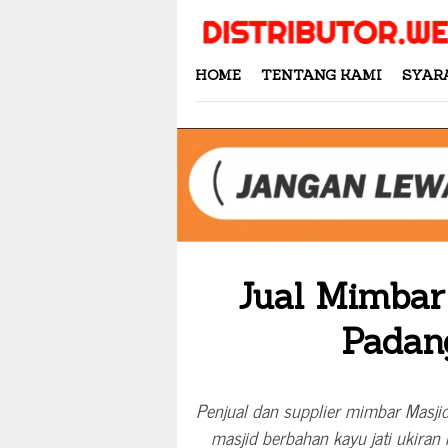
Skip
to
content
HOME
TENTANG KAMI
SYAR
Jual Mimbar 
Padan
Penjual dan supplier mimbar Masji
masjid berbahan kayu jati ukira