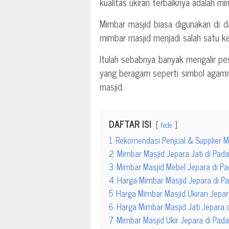
kualitas ukiran terbaiknya adalah mi
Mimbar masjid biasa digunakan di 
mimbar masjid menjadi salah satu k
Itulah sebabnya banyak mengalir pe
yang beragam seperti simbol agam
masjid.
DAFTAR ISI
hide
1
Rekomendasi Penjual & Supplier M
2
Mimbar Masjid Jepara Jati di Pad
3
Mimbar Masjid Mebel Jepara di P
4
Harga Mimbar Masjid Jepara di P
5
Harga Mimbar Masjid Ukiran Jepar
6
Harga Mimbar Masjid Jati Jepara 
7
Mimbar Masjid Ukir Jepara di Pad