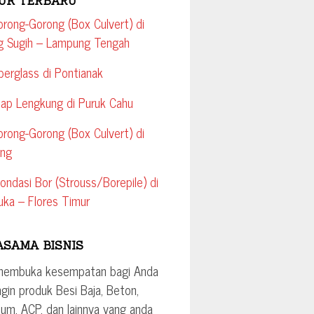
UK TERBARU
orong-Gorong (Box Culvert) di
g Sugih – Lampung Tengah
iberglass di Pontianak
tap Lengkung di Puruk Cahu
orong-Gorong (Box Culvert) di
ang
ondasi Bor (Strouss/Borepile) di
uka – Flores Timur
ASAMA BISNIS
membuka kesempatan bagi Anda
ngin produk Besi Baja, Beton,
ium, ACP, dan lainnya yang anda