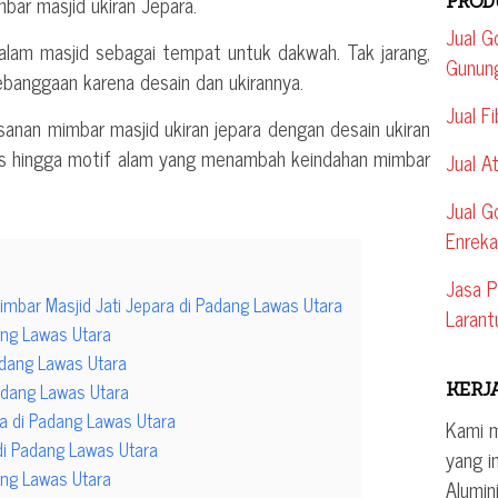
mbar masjid ukiran Jepara.
PROD
Jual G
dalam masjid sebagai tempat untuk dakwah. Tak jarang,
Gunun
ebanggaan karena desain dan ukirannya.
Jual F
sanan mimbar masjid ukiran jepara dengan desain ukiran
is hingga motif alam yang menambah keindahan mimbar
Jual A
Jual G
Enrek
Jasa P
imbar Masjid Jati Jepara di Padang Lawas Utara
Larant
ang Lawas Utara
adang Lawas Utara
adang Lawas Utara
KERJ
a di Padang Lawas Utara
Kami 
di Padang Lawas Utara
yang i
ang Lawas Utara
Alumin