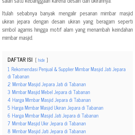
salah satu kebanggaan karena desain dan ukirannya.
Itulah sebabnya banyak mengalir pesanan mimbar masjid
ukiran jepara dengan desain ukiran yang beragam seperti
simbol agamis hingga motif alam yang menambah keindahan
mimbar masjid.
DAFTAR ISI
hide
1
Rekomendasi Penjual & Supplier Mimbar Masjid Jati Jepara
di Tabanan
2
Mimbar Masjid Jepara Jati di Tabanan
3
Mimbar Masjid Mebel Jepara di Tabanan
4
Harga Mimbar Masjid Jepara di Tabanan
5
Harga Mimbar Masjid Ukiran Jepara di Tabanan
6
Harga Mimbar Masjid Jati Jepara di Tabanan
7
Mimbar Masjid Ukir Jepara di Tabanan
8
Mimbar Masjid Jati Jepara di Tabanan