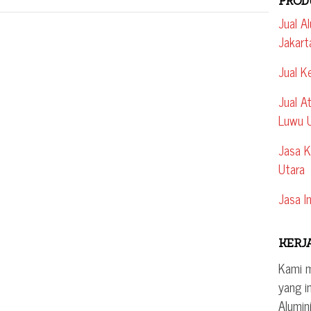
PROD
Jual A
Jakart
Jual K
Jual A
Luwu 
Jasa K
Utara
Jasa In
KERJ
Kami 
yang i
Alumin