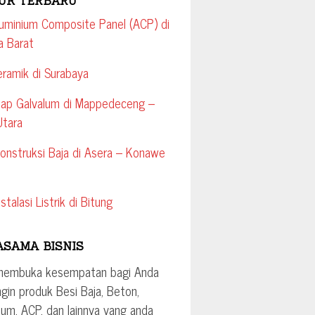
UK TERBARU
luminium Composite Panel (ACP) di
a Barat
eramik di Surabaya
tap Galvalum di Mappedeceng –
Utara
onstruksi Baja di Asera – Konawe
stalasi Listrik di Bitung
ASAMA BISNIS
membuka kesempatan bagi Anda
ngin produk Besi Baja, Beton,
ium, ACP, dan lainnya yang anda