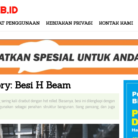
AT PENGGUNAAN
KEBIJAKAN PRIVASI
KONTAK KAMI
ory:
Besi H Beam
ering kali disebut dengan hot rolled. Biasanya, besi ini dilengkapi dengan
gunakan sebagai penahan struktur bangunan, tiang pancang, dan juga