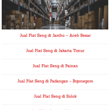
Jual Plat Seng di Jantho – Aceh Besar
Jual Plat Seng di Jakarta Timur
Jual Plat Seng di Painan
Jual Plat Seng di Padangan – Bojonegoro
Jual Plat Seng di Solok