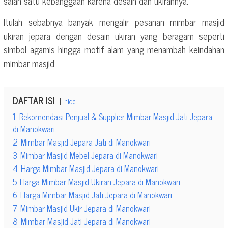
salah satu kebanggaan karena desain dan ukirannya.
Itulah sebabnya banyak mengalir pesanan mimbar masjid
ukiran jepara dengan desain ukiran yang beragam seperti
simbol agamis hingga motif alam yang menambah keindahan
mimbar masjid.
DAFTAR ISI
hide
1
Rekomendasi Penjual & Supplier Mimbar Masjid Jati Jepara
di Manokwari
2
Mimbar Masjid Jepara Jati di Manokwari
3
Mimbar Masjid Mebel Jepara di Manokwari
4
Harga Mimbar Masjid Jepara di Manokwari
5
Harga Mimbar Masjid Ukiran Jepara di Manokwari
6
Harga Mimbar Masjid Jati Jepara di Manokwari
7
Mimbar Masjid Ukir Jepara di Manokwari
8
Mimbar Masjid Jati Jepara di Manokwari