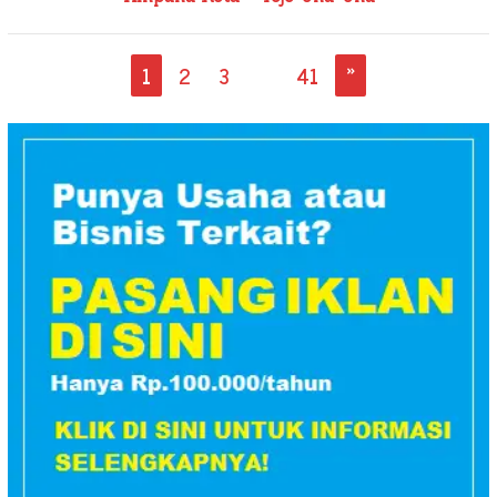
1
2
3
…
41
»